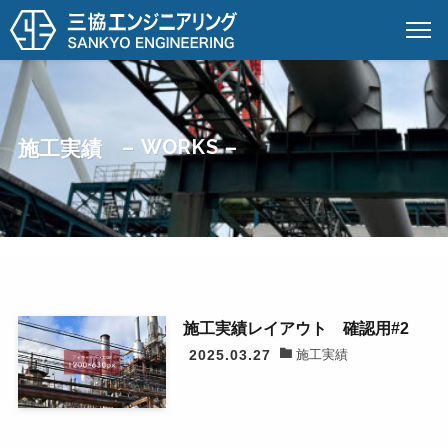
三協エンジニアリング株式会社
– WORKS –
施工実績
ホーム
事業内容
会社紹介
採用情報
お知らせ
お問い合わせ
〒312-0042
施工実績レイアウト 確認用#2
茨城県ひたちなか市東大島1-20-7
2025.03.27
施工実績
google map